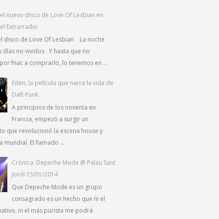
el nuevo disco de Love Of Lesbian en
el Extrarradio
el disco de Love Of Lesbian La noche
 días no vividos . Y hasta que no
or fnac a comprarlo, lo tenemos en ...
Eden, la película que narra la vida de
Daft Punk
A principios de los noventa en
Francia, empezó a surgir un
o que revolucionó la escena house y
a mundial. El llamado ...
Crónica: Depeche Mode @ Palau Sant
Jordi 15/01/2014
Que Depeche Mode es un grupo
consagrado es un hecho que ni el
nativo, ni el más purista me podrá