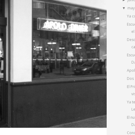
►
ma
▼
Ya c
Escu
el
Desc
ca
Escu
Da
Apol
Dos 
El P
vi
Ya t
L
El n
Da
Conoc