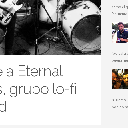
como el q
frecuenta 
festival a 
buena músi
 a Eternal
 grupo lo-fi
ad
"Calor" y
podido hac