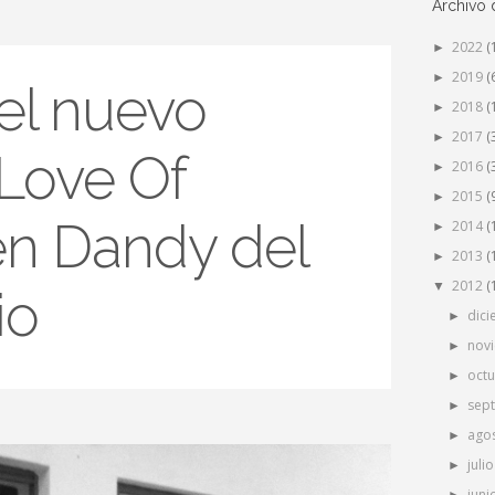
Archivo 
2022
(
►
2019
(
►
el nuevo
2018
(
►
2017
(
►
 Love Of
2016
(
►
2015
(
►
en Dandy del
2014
(
►
2013
(
►
2012
(
▼
io
dic
►
nov
►
oct
►
sep
►
ago
►
juli
►
juni