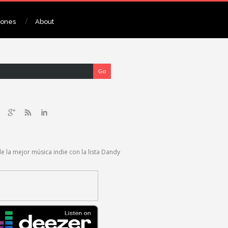
iones
About
de la mejor música indie con la lista Dandy