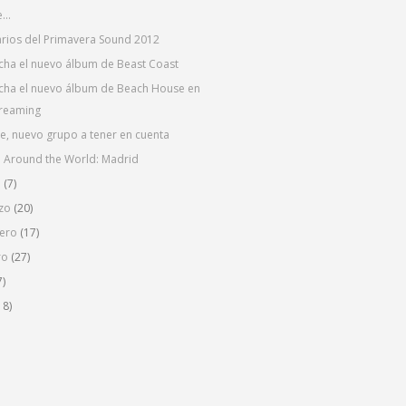
...
rios del Primavera Sound 2012
cha el nuevo álbum de Beast Coast
cha el nuevo álbum de Beach House en
treaming
e, nuevo grupo a tener en cuenta
e Around the World: Madrid
l
(7)
zo
(20)
rero
(17)
ro
(27)
7)
18)