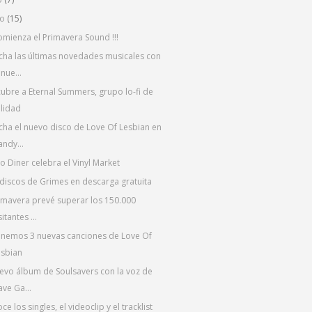
yo
(15)
omienza el Primavera Sound !!!
cha las últimas novedades musicales con
 nue...
ubre a Eternal Summers, grupo lo-fi de
lidad
cha el nuevo disco de Love Of Lesbian en
ndy...
o Diner celebra el Vinyl Market
discos de Grimes en descarga gratuita
rimavera prevé superar los 150.000
sitantes ...
enemos 3 nuevas canciones de Love Of
esbian
uevo álbum de Soulsavers con la voz de
ve Ga...
e los singles, el videoclip y el tracklist