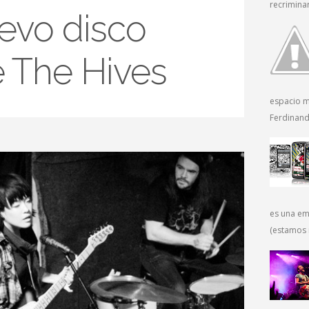
recriminar
evo disco
e The Hives
espacio m
Ferdinand 
es una em
(estamos 