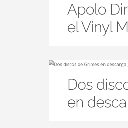
Apolo Di
el Vinyl 
Dos disc
en descar