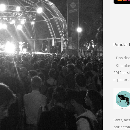
Popular 
Dos dis
Si habl
2012 es s
el panoram
Sants, no
por antono