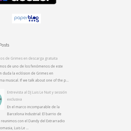
Posts
cos de Grimes en descarga gratuita
amos de uno de los fenómenos de este
in duda la eclósion de Grimes en
a musical. If we talk about one of the p...
Entrevista al DJ Luis Le Nuit y sessión
exclusiva
En el marco incomparable de la
Barcelona Industrial: El barrio de
s reunimos con el Dandy del Extrarradio
masia, Luis Le ...