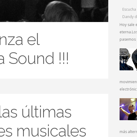
Escucha 
Dandy d
Hoy sale 
eterna.Los
nza el
pasemos p
 Sound !!!
movimient
electrónic
as últimas
s musicales
más alter