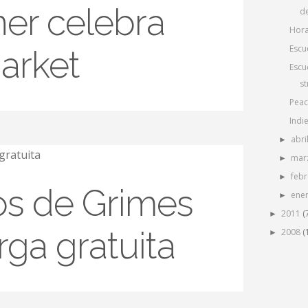
ner celebra
de
Hora
Escu
Market
Escu
s
Peac
Indi
abri
►
mar
►
feb
►
os de Grimes
ene
►
2011
(
►
ga gratuita
2008
(
►