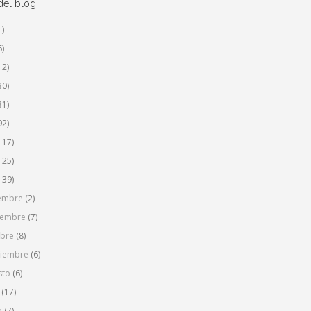
del blog
1)
6)
12)
30)
31)
92)
117)
125)
139)
iembre
(2)
iembre
(7)
ubre
(8)
tiembre
(6)
sto
(6)
o
(17)
o
(7)