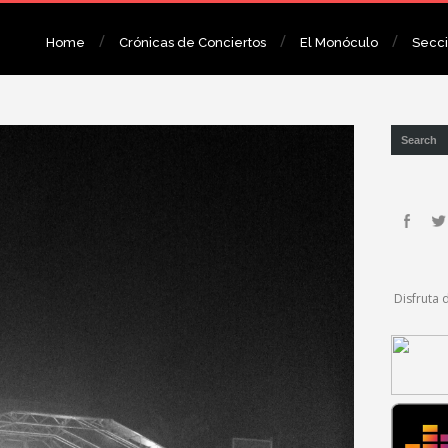
Home
Crónicas de Conciertos
El Monóculo
Secc
Disfruta 