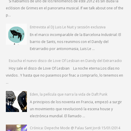
Si hablamos de uno de los fenómenos de este 2012 es sin duda la
eclósion de Grimes en el panorama musical. If we talk about one of the
p...
Entrevista al DJ Luis Le Nuit y sessión exclusiva
En el marco incomparable de la Barcelona Industrial: El
barrio de Sants, nos reunimos con el Dandy del
Extrarradio por antonomasia, Luis Le ...
Escucha el nuevo disco de Love Of Lesbian en Dandy del Extrarradio
Hoy sale el disco de Love Of Lesbian La noche eterna.Los días no
vividos . Y hasta que no pasemos por fnac a comprarlo, lo tenemos en
...
Eden, la película que narra la vida de Daft Punk
A principios de los noventa en Francia, empezó a surgir
un movimiento que revolucionó la escena house y
electrónica mundial. El llamado ...
Crónica: Depeche Mode @ Palau Sant Jordi 15/01/2014