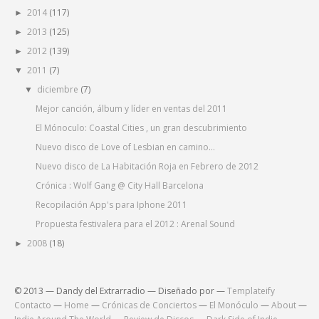
2014
(117)
►
2013
(125)
►
2012
(139)
►
2011
(7)
▼
diciembre
(7)
▼
Mejor canción, álbum y líder en ventas del 2011
El Mónoculo: Coastal Cities , un gran descubrimiento
Nuevo disco de Love of Lesbian en camino...
Nuevo disco de La Habitación Roja en Febrero de 2012
Crónica : Wolf Gang @ City Hall Barcelona
Recopilación App's para Iphone 2011
Propuesta festivalera para el 2012 : Arenal Sound
2008
(18)
►
© 2013 — Dandy del Extrarradio — Diseñado por —
Templateify
Contacto
—
Home
—
Crónicas de Conciertos
—
El Monóculo
—
About
—