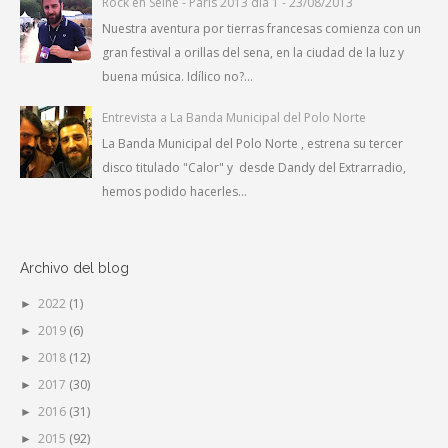
Rock en Seine - Paris 2013 día 1 - 23/08/2013
Nuestra aventura por tierras francesas comienza con un
gran festival a orillas del sena, en la ciudad de la luz y
buena música. Idílico no?...
Entrevista a La Banda Municipal del Polo Norte
La Banda Municipal del Polo Norte , estrena su tercer
disco titulado "Calor" y desde Dandy del Extrarradio,
hemos podido hacerles...
Archivo del blog
2022
(1)
►
2019
(6)
►
2018
(12)
►
2017
(30)
►
2016
(31)
►
2015
(92)
►