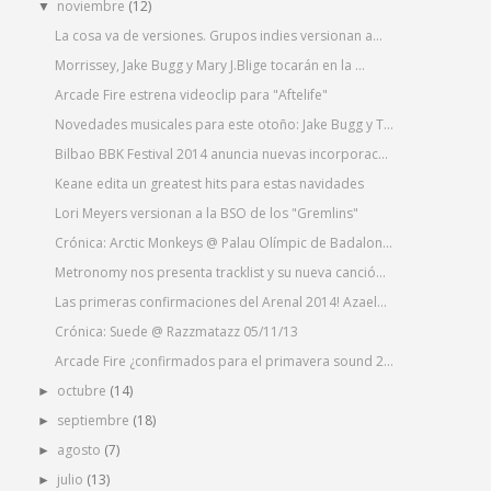
noviembre
(12)
▼
La cosa va de versiones. Grupos indies versionan a...
Morrissey, Jake Bugg y Mary J.Blige tocarán en la ...
Arcade Fire estrena videoclip para "Aftelife"
Novedades musicales para este otoño: Jake Bugg y T...
Bilbao BBK Festival 2014 anuncia nuevas incorporac...
Keane edita un greatest hits para estas navidades
Lori Meyers versionan a la BSO de los "Gremlins"
Crónica: Arctic Monkeys @ Palau Olímpic de Badalon...
Metronomy nos presenta tracklist y su nueva canció...
Las primeras confirmaciones del Arenal 2014! Azael...
Crónica: Suede @ Razzmatazz 05/11/13
Arcade Fire ¿confirmados para el primavera sound 2...
octubre
(14)
►
septiembre
(18)
►
agosto
(7)
►
julio
(13)
►